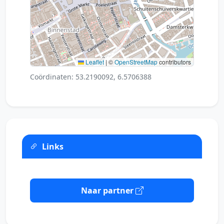
Leaflet
|
©
OpenStreetMap
contributors
Coördinaten: 53.2190092, 6.5706388
Links
Naar partner