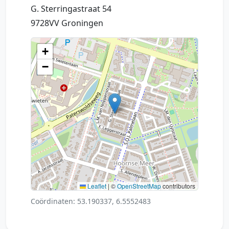
G. Sterringastraat 54
9728VV Groningen
+
−
Leaflet
|
©
OpenStreetMap
contributors
Coördinaten: 53.190337, 6.5552483