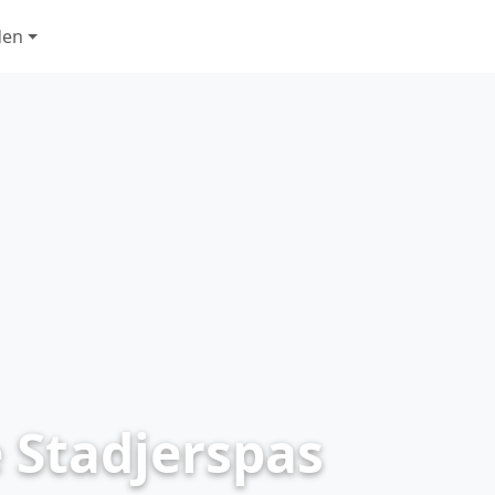
den
 Stadjerspas